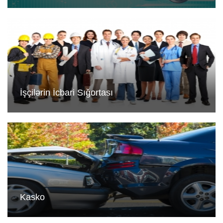
İşçilərin İcbari Sığortası
Kasko