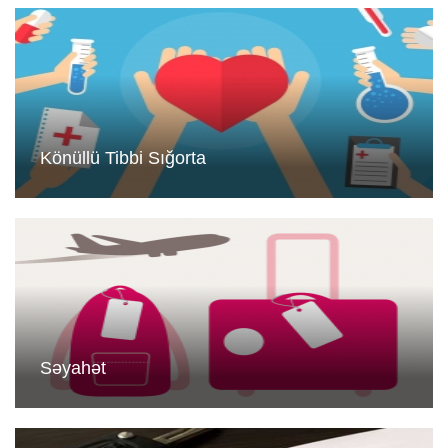
Könüllü Tibbi Sığorta
Səyahət