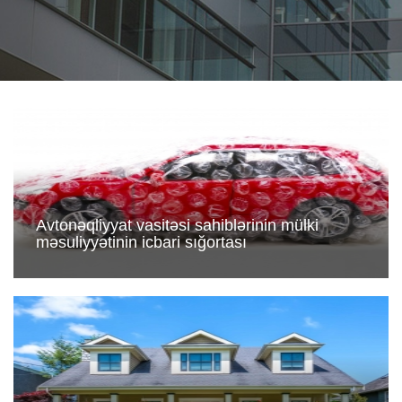
Avtonəqliyyat vasitəsi sahiblərinin mülki
məsuliyyətinin icbari sığortası