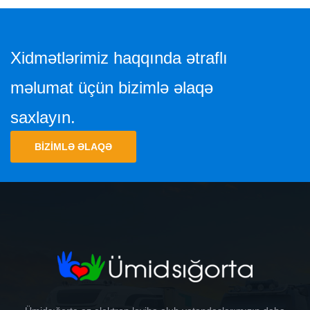
Xidmətlərimiz haqqında ətraflı
məlumat üçün bizimlə əlaqə
saxlayın.
BIZIMLƏ ƏLAQƏ