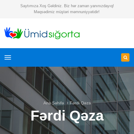
Saytımıza Xoş Gəldiniz. Biz hər zaman yanınızdayıq!
Məqsədimiz müştəri məmnuniyyətidir!
Toggle
navigation
Ana Səhifə
Fərdi Qəza
Fərdi Qəza