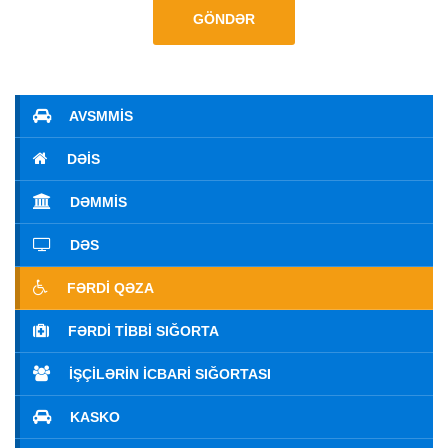
GÖNDƏR
AVSMMİS
DƏİS
DƏMMİS
DƏS
FƏRDI QƏZA
FƏRDI TIBBI SIĞORTA
İŞÇILƏRIN İCBARI SIĞORTASI
KASKO