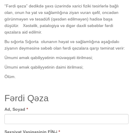
“Fərdi qəza” dedikdə şəxs üzərində xarici fiziki təsirlərlə bağlı
olan, onun hə yat və sağlamlığına ziyan vuran qəfil, oncədən
görünməyən və təsadüfi (qəsdən edilməyən) hadisə başa
düşülür. Xəstəlik, patalogiya və digər daxili səbəblər fərdi
qəzalara aid edilmir.
Bu sığorta Sığorta olunanın həyat və sağlamlığına aşağıdakı
ziyanın dəyməsinə səbəb olan fərdi qəzalara qarşı təminat verir:
Ümumi əmək qabiliyyətinin müvəqqəti itirilməsi;
Ümumi əmək qabiliyyətinin daimi itirilməsi;
Ölüm.
Fərdi Qəza
Ad, Soyad
*
Şəxsiyət Vəsiqəsinin FİN-i
*