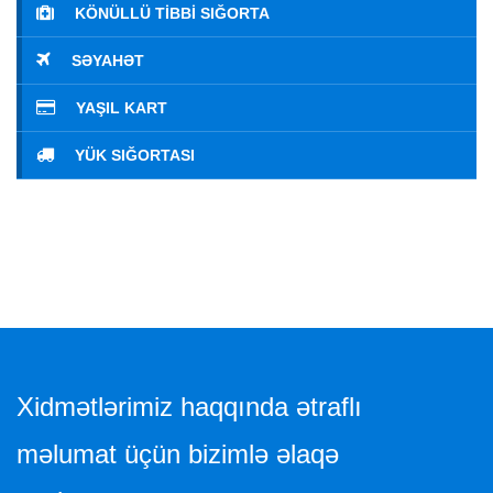
KÖNÜLLÜ TIBBI SIĞORTA
SƏYAHƏT
YAŞIL KART
YÜK SIĞORTASI
Xidmətlərimiz haqqında ətraflı
məlumat üçün bizimlə əlaqə