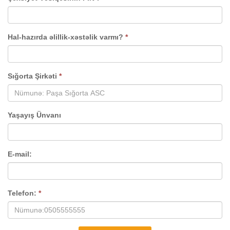
Hal-hazırda əlillik-xəstəlik varmı?
*
Sığorta Şirkəti
*
Yaşayış Ünvanı
E-mail:
Telefon:
*