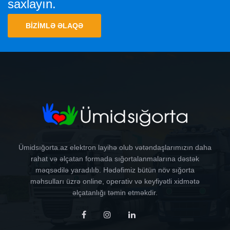
saxlayın.
BIZIMLƏ ƏLAQƏ
Ümidsığorta.az elektron layihə olub vətəndaşlarımızın daha
rahat və əlçatan formada sığortalanmalarına dəstək
məqsədilə yaradılıb. Hədəfimiz bütün növ sığorta
məhsulları üzrə online, operativ və keyfiyətli xidmətə
əlçatanlığı təmin etməkdir.