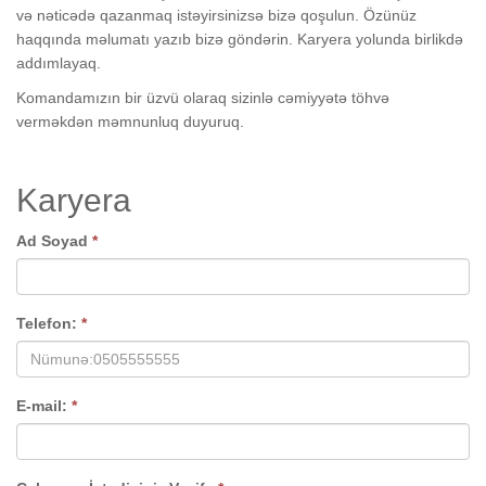
və nəticədə qazanmaq istəyirsinizsə bizə qoşulun. Özünüz
haqqında məlumatı yazıb bizə göndərin. Karyera yolunda birlikdə
addımlayaq.
Komandamızın bir üzvü olaraq sizinlə cəmiyyətə töhvə
verməkdən məmnunluq duyuruq.
Karyera
Ad Soyad
*
Telefon:
*
E-mail:
*