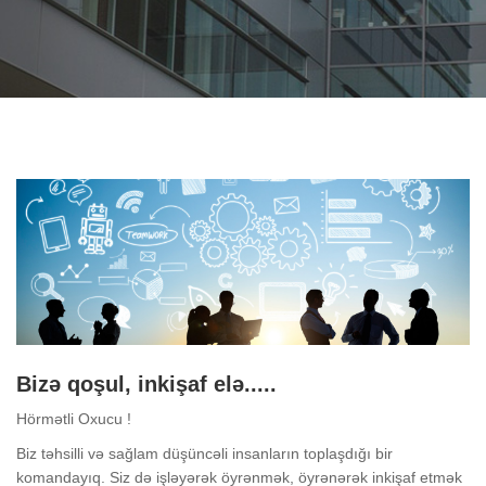
Bizə qoşul, inkişaf elə.....
Hörmətli Oxucu !
Biz təhsilli və sağlam düşüncəli insanların toplaşdığı bir
komandayıq. Siz də işləyərək öyrənmək, öyrənərək inkişaf etmək