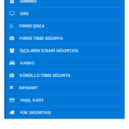
DƏMMİS
DƏS
FƏRDI QƏZA
FƏRDI TIBBI SIĞORTA
İŞÇILƏRIN İCBARI SIĞORTASI
KASKO
KÖNÜLLÜ TIBBI SIĞORTA
SƏYAHƏT
YAŞIL KART
YÜK SIĞORTASI