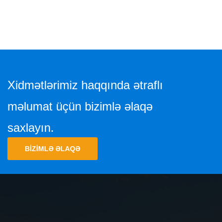
Xidmətlərimiz haqqında ətraflı
məlumat üçün bizimlə əlaqə
saxlayın.
BIZIMLƏ ƏLAQƏ