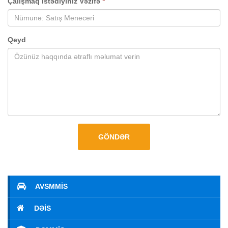
Çalışmaq İstədiyiniz Vəzifə
*
Qeyd
GÖNDƏR
AVSMMİS
DƏİS