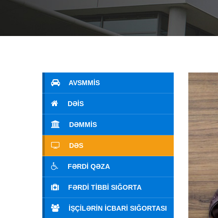
AVSMMİS
DƏİS
DƏMMİS
DƏS
FƏRDI QƏZA
FƏRDI TIBBI SIĞORTA
İŞÇILƏRIN İCBARI SIĞORTASI