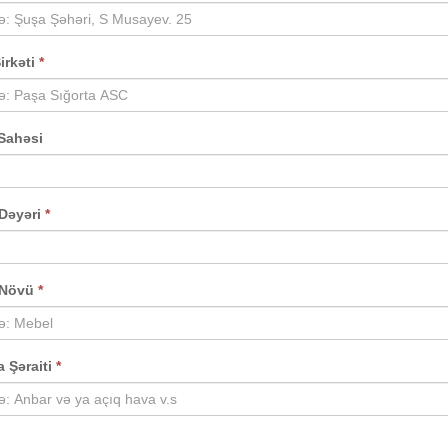
irkəti
*
 Sahəsi
Dəyəri
*
 Növü
*
 Şəraiti
*