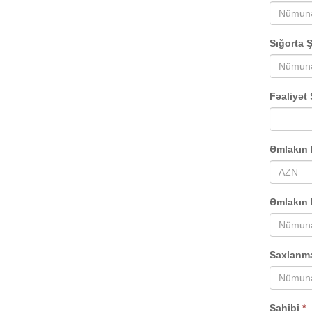
Sığorta Ş
Fəaliyət
Əmlakın 
Əmlakın
Saxlanma
Sahibi
*