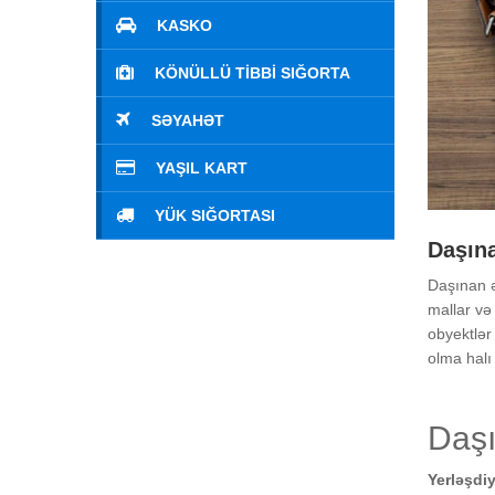
KASKO
KÖNÜLLÜ TIBBI SIĞORTA
SƏYAHƏT
YAŞIL KART
YÜK SIĞORTASI
Daşın
Daşınan ə
mallar və
obyektlər 
olma halı 
Daşı
Yerləşdi