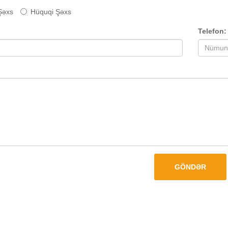
 Şəxs
Hüquqi Şəxs
Telefon
GÖNDƏR