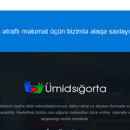
ətraflı məlumat üçün bizimlə əlaqə saxlayı
lektron layihə olub vətəndaşlarımızın daha rahat və əlçatan formada s
radılıb. Hədəfimiz bütün növ sığorta məhsulları üzrə online, operativ v
əlçatanlığı təmin etməkdir.