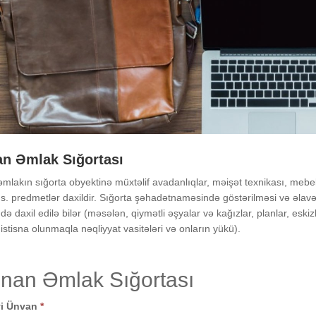
an Əmlak Sığortası
mlakın sığorta obyektinə müxtəlif avadanlıqlar, məişət texnikası, mebel
 s. predmetlər daxildir. Sığorta şəhadətnaməsində göstərilməsi və əlavə 
də daxil edilə bilər (məsələn, qiymətli əşyalar və kağızlar, planlar, eskizl
istisna olunmaqla nəqliyyat vasitələri və onların yükü).
nan Əmlak Sığortası
yi Ünvan
*