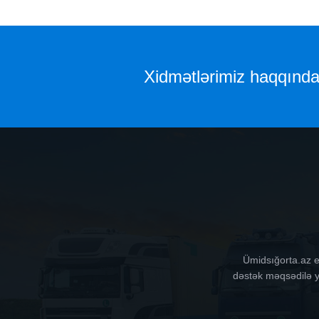
Xidmətlərimiz haqqında 
Ümidsığorta.az e
dəstək məqsədilə ya