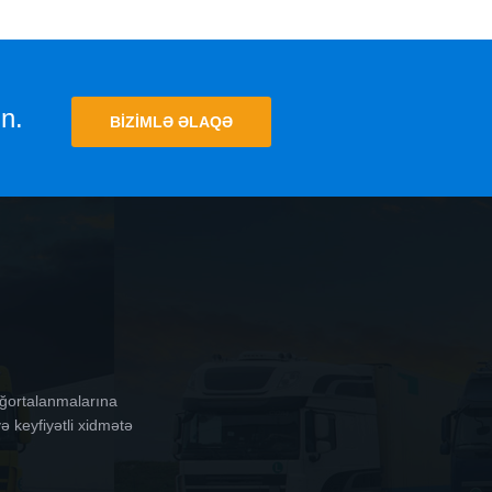
n.
BIZIMLƏ ƏLAQƏ
ığortalanmalarına
ə keyfiyətli xidmətə