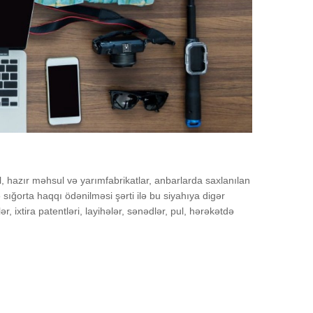
, hazır məhsul və yarımfabrikatlar, anbarlarda saxlanılan
sığorta haqqı ödənilməsi şərti ilə bu siyahıya digər
ər, ixtira patentləri, layihələr, sənədlər, pul, hərəkətdə