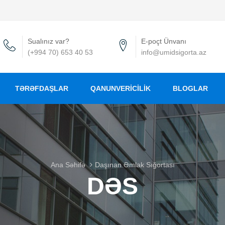
Sualınız var?
E-poçt Ünvanı
(+994 70) 653 40 53
info@umidsigorta.az
TƏRƏFDAŞLAR
QANUNVERICILIK
BLOGLAR
Ana Səhifə
Daşınan Əmlak Sığortası
DƏS