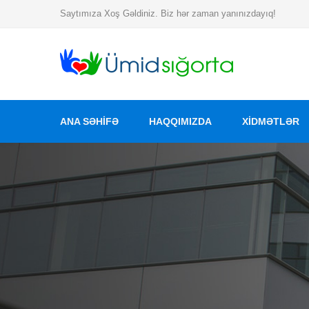
Saytımıza Xoş Gəldiniz. Biz hər zaman yanınızdayıq!
ANA SƏHİFƏ
HAQQIMIZDA
XIDMƏTLƏR