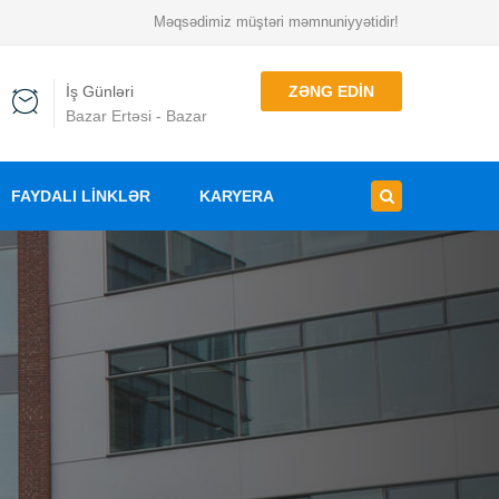
Məqsədimiz müştəri məmnuniyyətidir!
İş Günləri
ZƏNG EDIN
Bazar Ertəsi - Bazar
FAYDALI LINKLƏR
KARYERA