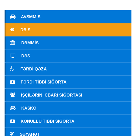
AVSMMİS
DƏİS
DƏMMİS
DƏS
FƏRDI QƏZA
FƏRDI TIBBI SIĞORTA
İŞÇILƏRIN İCBARI SIĞORTASI
KASKO
KÖNÜLLÜ TIBBI SIĞORTA
SƏYAHƏT