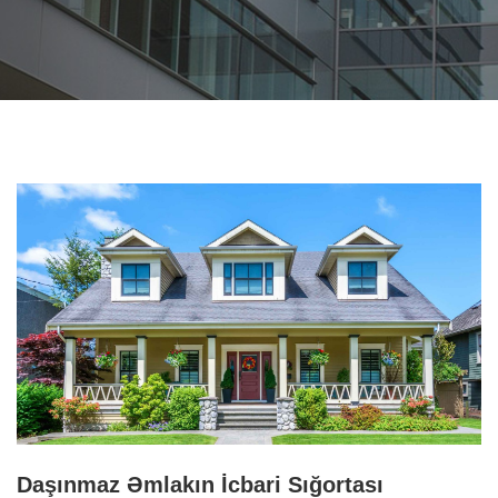
Daşınmaz Əmlakın İcbari Sığortası