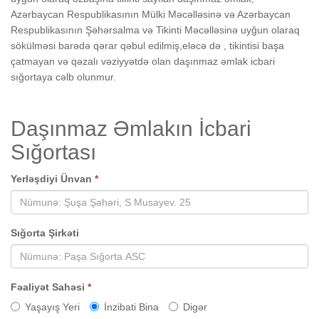
Azərbaycan Respublikasının Mülki Məcəlləsinə və Azərbaycan
Respublikasının Şəhərsalma və Tikinti Məcəlləsinə uyğun olaraq
sökülməsi barədə qərar qəbul edilmiş,eləcə də , tikintisi başa
çatmayan və qəzalı vəziyyətdə olan daşınmaz əmlak icbari
sığortaya cəlb olunmur.
Daşınmaz Əmlakın İcbari
Sığortası
Yerləşdiyi Ünvan
*
Sığorta Şirkəti
Fəaliyət Sahəsi
*
Yaşayış Yeri
İnzibati Bina
Digər