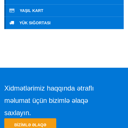
YAŞIL KART
YÜK SIĞORTASI
Xidmətlərimiz haqqında ətraflı
məlumat üçün bizimlə əlaqə
saxlayın.
BIZIMLƏ ƏLAQƏ