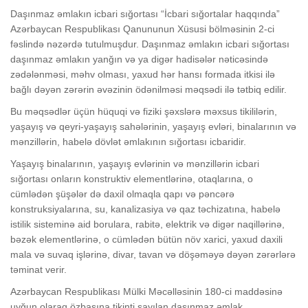
Daşınmaz əmlakın icbari sığortası “İcbari sığortalar haqqında”
Azərbaycan Respublikası Qanununun Xüsusi bölməsinin 2-ci
fəslində nəzərdə tutulmuşdur. Daşınmaz əmlakın icbari sığortası
daşınmaz əmlakın yanğın və ya digər hadisələr nəticəsində
zədələnməsi, məhv olması, yaxud hər hansı formada itkisi ilə
bağlı dəyən zərərin əvəzinin ödənilməsi məqsədi ilə tətbiq edilir.
Bu məqsədlər üçün hüquqi və fiziki şəxslərə məxsus tikililərin,
yaşayış və qeyri-yaşayış sahələrinin, yaşayış evləri, binalarının və
mənzillərin, habelə dövlət əmlakının sığortası icbaridir.
Yaşayış binalarının, yaşayış evlərinin və mənzillərin icbari
sığortası onların konstruktiv elementlərinə, otaqlarına, o
cümlədən şüşələr də daxil olmaqla qapı və pəncərə
konstruksiyalarına, su, kanalizasiya və qaz təchizatına, habelə
istilik sisteminə aid borulara, rabitə, elektrik və digər naqillərinə,
bəzək elementlərinə, o cümlədən bütün növ xarici, yaxud daxili
mala və suvaq işlərinə, divar, tavan və döşəməyə dəyən zərərlərə
təminat verir.
Azərbaycan Respublikası Mülki Məcəlləsinin 180-ci maddəsinə
uyğun olaraq özbaşına tikinti sayılan daşınmaz əmlak,