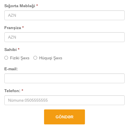
Sığorta Məbləği
*
Franşiza
*
Sahibi
*
Fiziki Şəxs
Hüquqi Şəxs
E-mail:
Telefon:
*
GÖNDƏR