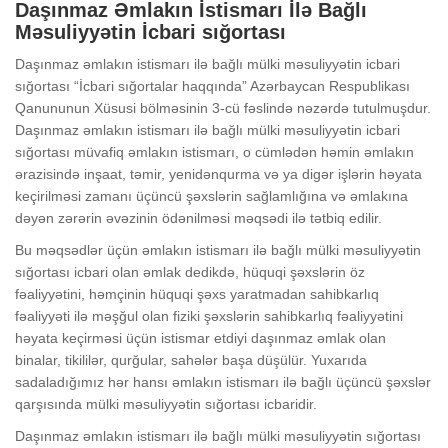
Daşınmaz Əmlakın İstismarı İlə Bağlı
Məsuliyyətin İcbari sığortası
Daşınmaz əmlakın istismarı ilə bağlı mülki məsuliyyətin icbari
sığortası “İcbari sığortalar haqqında” Azərbaycan Respublikası
Qanununun Xüsusi bölməsinin 3-cü fəslində nəzərdə tutulmuşdur.
Daşınmaz əmlakın istismarı ilə bağlı mülki məsuliyyətin icbari
sığortası müvafiq əmlakın istismarı, o cümlədən həmin əmlakın
ərazisində inşaat, təmir, yenidənqurma və ya digər işlərin həyata
keçirilməsi zamanı üçüncü şəxslərin sağlamlığına və əmlakına
dəyən zərərin əvəzinin ödənilməsi məqsədi ilə tətbiq edilir.
Bu məqsədlər üçün əmlakın istismarı ilə bağlı mülki məsuliyyətin
sığortası icbari olan əmlak dedikdə, hüquqi şəxslərin öz
fəaliyyətini, həmçinin hüquqi şəxs yaratmadan sahibkarlıq
fəaliyyəti ilə məşğul olan fiziki şəxslərin sahibkarlıq fəaliyyətini
həyata keçirməsi üçün istismar etdiyi daşınmaz əmlak olan
binalar, tikililər, qurğular, sahələr başa düşülür. Yuxarıda
sadaladığımız hər hansı əmlakın istismarı ilə bağlı üçüncü şəxslər
qarşısında mülki məsuliyyətin sığortası icbaridir.
Daşınmaz əmlakın istismarı ilə bağlı mülki məsuliyyətin sığortası