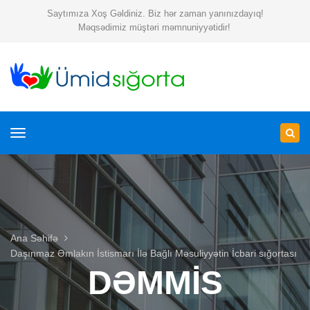
Saytımıza Xoş Gəldiniz. Biz hər zaman yanınızdayıq!
Məqsədimiz müştəri məmnuniyyətidir!
Toggle
navigation
Ana Səhifə
Daşınmaz Əmlakın İstismarı İlə Bağlı Məsuliyyətin İcbari sığortası
DƏMMİS