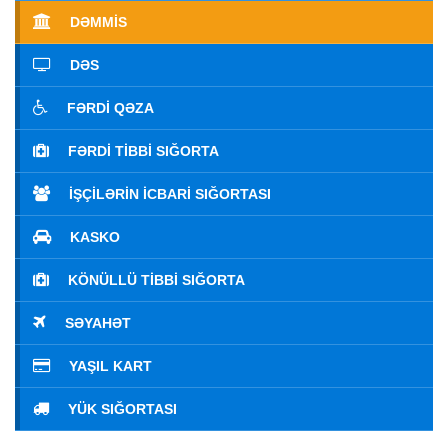
DƏMMİS
DƏS
FƏRDI QƏZA
FƏRDI TIBBI SIĞORTA
İŞÇILƏRIN İCBARI SIĞORTASI
KASKO
KÖNÜLLÜ TIBBI SIĞORTA
SƏYAHƏT
YAŞIL KART
YÜK SIĞORTASI