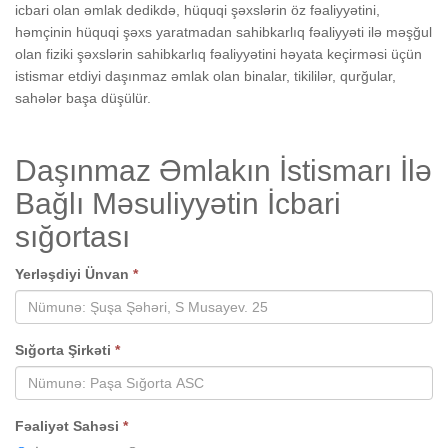
icbari olan əmlak dedikdə, hüquqi şəxslərin öz fəaliyyətini,
həmçinin hüquqi şəxs yaratmadan sahibkarlıq fəaliyyəti ilə məşğul
olan fiziki şəxslərin sahibkarlıq fəaliyyətini həyata keçirməsi üçün
istismar etdiyi daşınmaz əmlak olan binalar, tikililər, qurğular,
sahələr başa düşülür.
Daşınmaz Əmlakın İstismarı İlə
Bağlı Məsuliyyətin İcbari
sığortası
Yerləşdiyi Ünvan
*
Sığorta Şirkəti
*
Fəaliyət Sahəsi
*