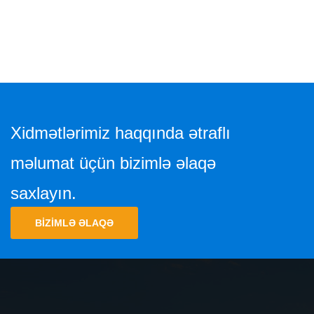
Xidmətlərimiz haqqında ətraflı
məlumat üçün bizimlə əlaqə
saxlayın.
BIZIMLƏ ƏLAQƏ