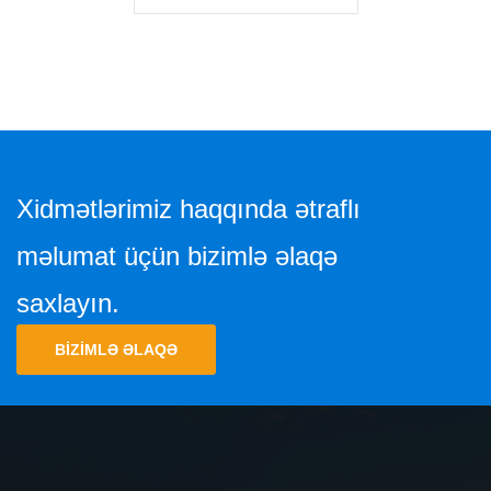
Xidmətlərimiz haqqında ətraflı
məlumat üçün bizimlə əlaqə
saxlayın.
BIZIMLƏ ƏLAQƏ