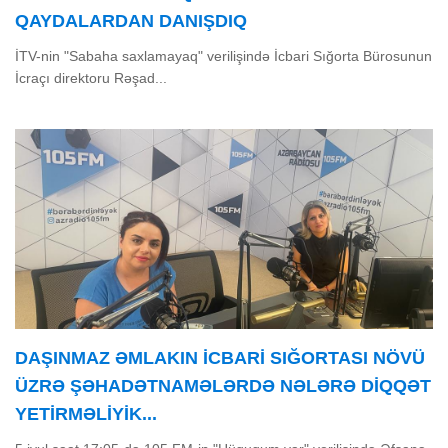
QAYDALARDAN DANIŞDIQ
İTV-nin "Sabaha saxlamayaq" verilişində İcbari Sığorta Bürosunun
İcraçı direktoru Rəşad...
DAŞINMAZ ƏMLAKIN ICBARI SIĞORTASI NÖVÜ
ÜZRƏ ŞƏHADƏTNAMƏLƏRDƏ NƏLƏRƏ DIQQƏT
YETIRMƏLIYIK...