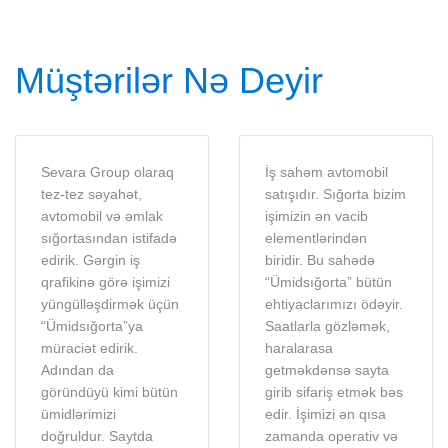
Müştərilər Nə Deyir
Sevara Group olaraq
İş sahəm avtomobil
tez-tez səyahət,
satışıdır. Sığorta bizim
avtomobil və əmlak
işimizin ən vacib
sığortasından istifadə
elementlərindən
edirik. Gərgin iş
biridir. Bu sahədə
qrafikinə görə işimizi
“Ümidsığorta” bütün
yüngülləşdirmək üçün
ehtiyaclarımızı ödəyir.
“Ümidsığorta”ya
Saatlarla gözləmək,
müraciət edirik.
haralarasa
Adından da
getməkdənsə sayta
göründüyü kimi bütün
girib sifariş etmək bəs
ümidlərimizi
edir. İşimizi ən qısa
doğruldur. Saytda
zamanda operativ və