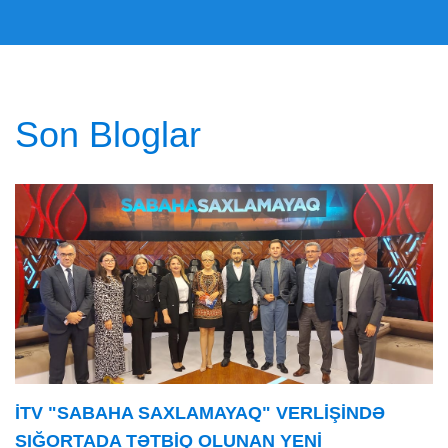
Son Bloglar
İTV "SABAHA SAXLAMAYAQ" VERLIŞINDƏ
SIĞORTADA TƏTBIQ OLUNAN YENI