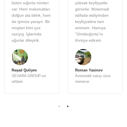
bütün sığorta növləri
yüksək keyfiyyətlə
var. Həm məlumatları
görürlər. Mütəmadi
dolğun ala bilirik, həm
istifadə etdiyimdən
də işimizə yarayır. Bir
keyfiyyətinə tam
müştəri kimi çox
əminəm. Hamıya
razıyıq. İşlərində
“Ümidsığorta”nı
uğurlar diləyirik.
tövsiyə edirəm.
Rəşad Quliyev
Roman Yasinov
SEVARA GROUP-un
Avtomobil satışı üzrə
rəhbəri
menecer