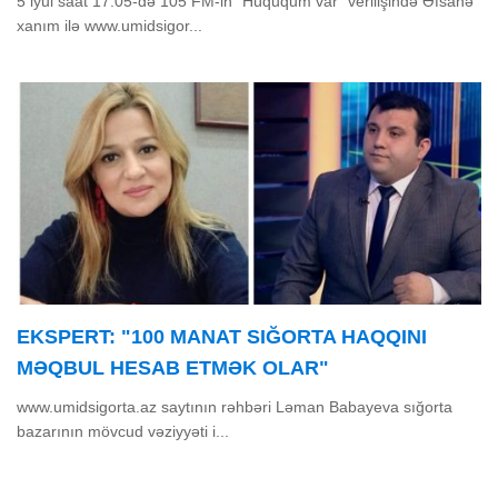
5 iyul saat 17:05-də 105 FM-in "Hüququm var" verilişində Əfsanə
xanım ilə www.umidsigor...
EKSPERT: "100 MANAT SIĞORTA HAQQINI
MƏQBUL HESAB ETMƏK OLAR"
www.umidsigorta.az saytının rəhbəri Ləman Babayeva sığorta
bazarının mövcud vəziyyəti i...