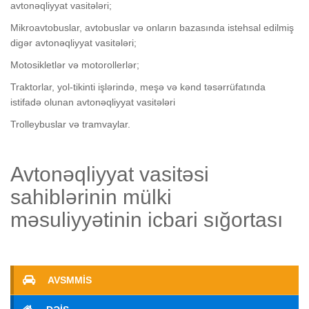
avtonəqliyyat vasitələri;
Mikroavtobuslar, avtobuslar və onların bazasında istehsal edilmiş
digər avtonəqliyyat vasitələri;
Motosiklеtlər və motorollerlər;
Traktorlar, yol-tikinti işlərində, meşə və kənd təsərrüfatında
istifadə olunan avtonəqliyyat vasitələri
Trollеybuslar və tramvaylar.
Avtonəqliyyat vasitəsi
sahiblərinin mülki
məsuliyyətinin icbari sığortası
AVSMMİS