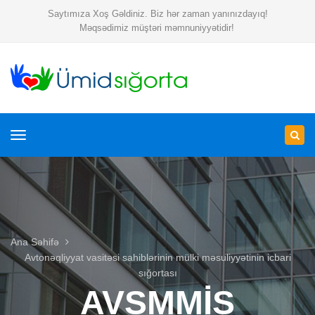
Saytımıza Xoş Gəldiniz. Biz hər zaman yanınızdayıq!
Məqsədimiz müştəri məmnuniyyətidir!
Toggle
navigation
Ana Səhifə
Avtonəqliyyat vasitəsi sahiblərinin mülki məsuliyyətinin icbari
sığortası
AVSMMİS