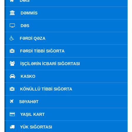
DƏİS
DƏMMİS
DƏS
FƏRDI QƏZA
FƏRDI TIBBI SIĞORTA
İŞÇILƏRIN İCBARI SIĞORTASI
KASKO
KÖNÜLLÜ TIBBI SIĞORTA
SƏYAHƏT
YAŞIL KART
YÜK SIĞORTASI