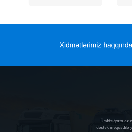
Xidmətlərimiz haqqında 
Ümidsığorta.az e
dəstək məqsədilə ya