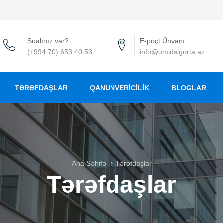
Sualınız var?
E-poçt Ünvanı
(+994 70) 653 40 53
info@umidsigorta.az
TƏRƏFDAŞLAR
QANUNVERICILIK
BLOGLAR
Ana Səhifə
Tərəfdaşlar
Tərəfdaşlar