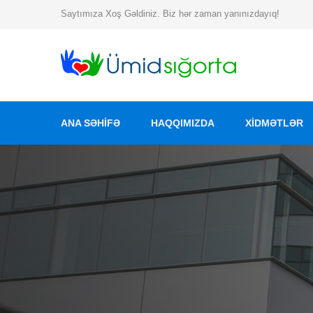
Saytımıza Xoş Gəldiniz. Biz hər zaman yanınızdayıq!
ANA SƏHİFƏ
HAQQIMIZDA
XIDMƏTLƏR