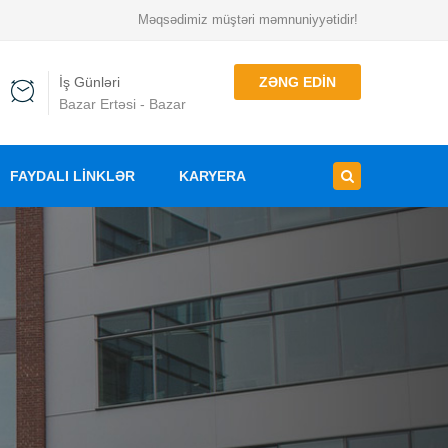
Məqsədimiz müştəri məmnuniyyətidir!
İş Günləri
ZƏNG EDIN
Bazar Ertəsi - Bazar
FAYDALI LINKLƏR
KARYERA