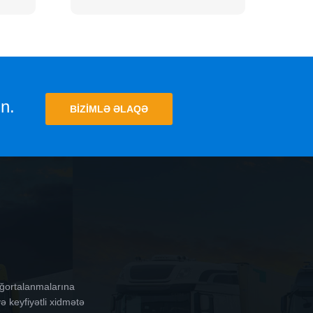
n.
BIZIMLƏ ƏLAQƏ
ığortalanmalarına
ə keyfiyətli xidmətə