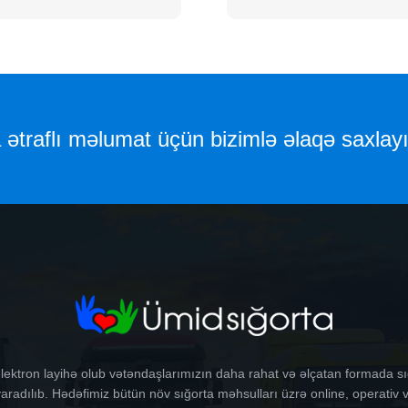
ətraflı məlumat üçün bizimlə əlaqə saxlayı
lektron layihə olub vətəndaşlarımızın daha rahat və əlçatan formada s
radılıb. Hədəfimiz bütün növ sığorta məhsulları üzrə online, operativ v